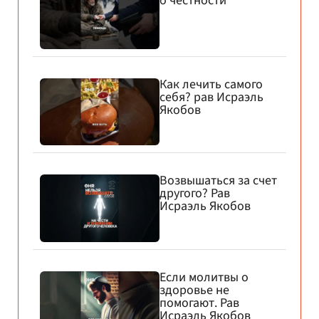
о честности
Как лечить самого
себя? рав Исраэль
Якобов
Возвышаться за счет
другого? Рав
Исраэль Якобов
Если молитвы о
здоровье не
помогают. Рав
Исраэль Якобов