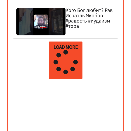
Кого Бог любит? Рав
Исраэль Якобов
#радость #иудаизм
#тора
LOAD MORE