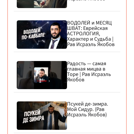
ВОДОЛЕЙ и МЕСЯЦ
ШВАТ: Еврейская
АСТРОЛОГИЯ,
Характер и Судьба |
Рав Исраэль Якобов
Радость — самая
главная мицва в
Торе | Рав Исраэль
Якобов
Псукей де-зимра.
Мой Сидур. (Рав
Исраэль Якобов)