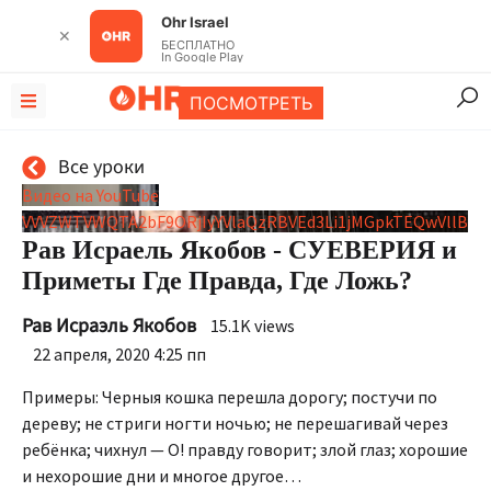
Ohr Israel
✕
БЕСПЛАТНО
In Google Play
ПОСМОТРЕТЬ
Все уроки
Видео на YouTube
VVVZWTVWQTA2bF9ORjIyYVlaQzRBVEd3Li1jMGpkTEQwVllB
Рав Исраель Якобов - СУЕВЕРИЯ и
Приметы Где Правда, Где Ложь?
Рав Исраэль Якобов
15.1K views
22 апреля, 2020 4:25 пп
Примеры: Черныя кошка перешла дорогу; постучи по
дереву; не стриги ногти ночью; не перешагивай через
ребёнка; чихнул — О! правду говорит; злой глаз; хорошие
и нехорошие дни и многое другое…