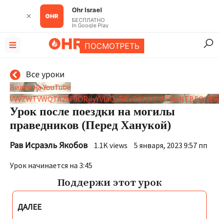
Ohr Israel
✕
БЕСПЛАТНО
In Google Play
ПОСМОТРЕТЬ
Все уроки
Видео на YouTube
VVVZWTVWQTA2bF9ORjIyYVlaQzRBVEd3Lk9hSFUwNTBEOHEw
Урок после поездки на могилы
праведников (Перед Ханукой)
Рав Исраэль Якобов
1.1K views
5 января, 2023 9:57 пп
Урок начинается на 3:45
Поддержи этот урок
ДАЛЕЕ