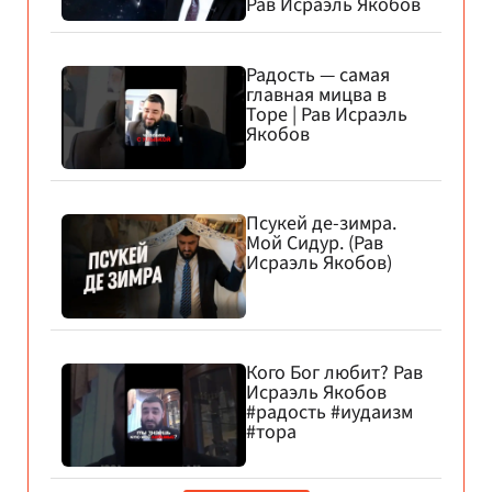
Рав Исраэль Якобов
Радость — самая
главная мицва в
Торе | Рав Исраэль
Якобов
Псукей де-зимра.
Мой Сидур. (Рав
Исраэль Якобов)
Кого Бог любит? Рав
Исраэль Якобов
#радость #иудаизм
#тора