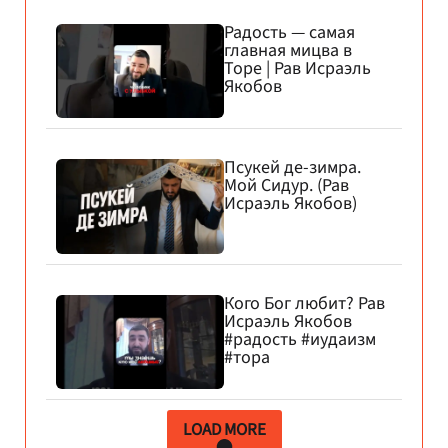
Радость — самая
главная мицва в
Торе | Рав Исраэль
Якобов
Псукей де-зимра.
Мой Сидур. (Рав
Исраэль Якобов)
Кого Бог любит? Рав
Исраэль Якобов
#радость #иудаизм
#тора
LOAD MORE