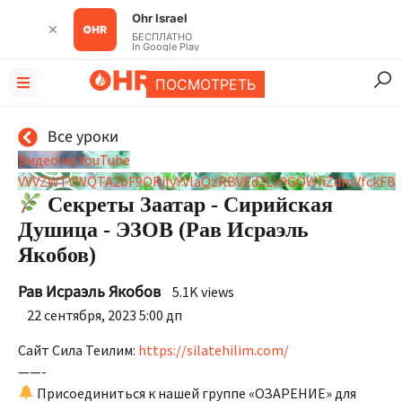
Ohr Israel
✕
БЕСПЛАТНО
In Google Play
ПОСМОТРЕТЬ
Все уроки
Видео на YouTube
VVVZWTVWQTA2bF9ORjIyYVlaQzRBVEd3Lk9GOWhZdmVfckFB
Секреты Заатар - Сирийская
Душица - ЭЗОВ (Рав Исраэль
Якобов)
Рав Исраэль Якобов
5.1K views
22 сентября, 2023 5:00 дп
Сайт Сила Теилим:
https://silatehilim.com/​
——-
Присоединиться к нашей группе «ОЗАРЕНИЕ» для