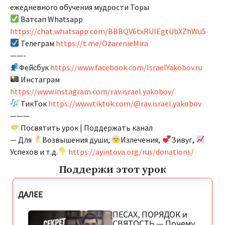
ежедневного обучения мудрости Торы
Ватсап Whatsapp
https://chat.whatsapp.com/BBBQV6txRUlEgtUbXZhWu5
Телеграм
https://t.me/OzarenieMira
——-
Фейсбук
https://www.facebook.com/IsraelYakobov.ru
Инстаграм
https://www.instagram.com/rav.israel.yakobov/
ТикТок
https://www.tiktok.com/@rav.israel.yakobov
———
Посвятить урок | Поддержать канал
— Для
Возвышения души,
Излечения,
Зивуг,
Успехов и т.д.
https://ayintova.org/rus/donations/
Поддержи этот урок
ДАЛЕЕ
ПЕСАХ, ПОРЯДОК и
СВЯТОСТЬ — Почему