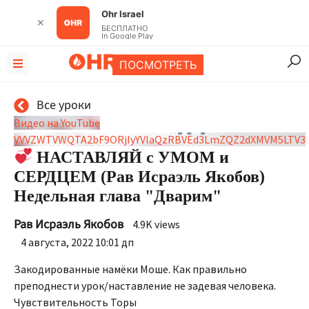
Ohr Israel
✕
БЕСПЛАТНО
In Google Play
ПОСМОТРЕТЬ
Все уроки
Видео на YouTube
VVVZWTVWQTA2bF9ORjIyYVlaQzRBVEd3LmZQZ2dXMVM5LTV3
НАСТАВЛЯЙ с УМОМ и
СЕРДЦЕМ (Рав Исраэль Якобов)
Недельная глава "Дварим"
Рав Исраэль Якобов
4.9K views
4 августа, 2022 10:01 дп
Закодированные намёки Моше. Как правильно
преподнести урок/наставление не задевая человека.
Чувствительность Торы