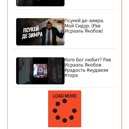
Псукей де-зимра.
Мой Сидур. (Рав
Исраэль Якобов)
Кого Бог любит? Рав
Исраэль Якобов
#радость #иудаизм
#тора
LOAD MORE