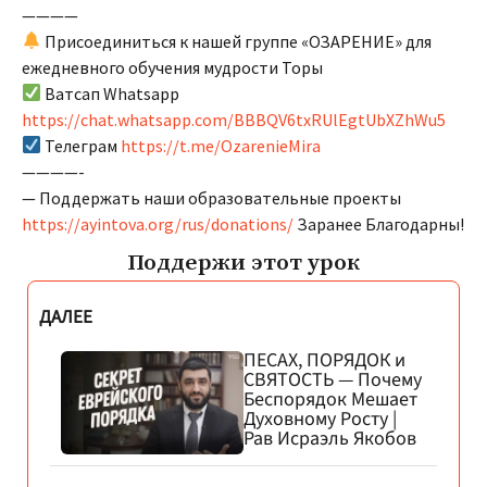
————
Присоединиться к нашей группе «ОЗАРЕНИЕ» для
ежедневного обучения мудрости Торы
Ватсап Whatsapp
https://chat.whatsapp.com/BBBQV6txRUlEgtUbXZhWu5
Телеграм
https://t.me/OzarenieMira
————-
— Поддержать наши образовательные проекты
https://ayintova.org/rus/donations/
Заранее Благодарны!
Поддержи этот урок
ДАЛЕЕ
ПЕСАХ, ПОРЯДОК и
СВЯТОСТЬ — Почему
Беспорядок Мешает
Духовному Росту |
Рав Исраэль Якобов