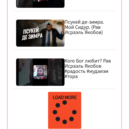
Псукей де-зимра.
Мой Сидур. (Рав
Исраэль Якобов)
Кого Бог любит? Рав
Исраэль Якобов
#радость #иудаизм
#тора
LOAD MORE