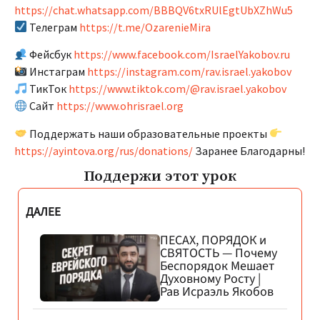
https://chat.whatsapp.com/BBBQV6txRUlEgtUbXZhWu5
Телеграм
https://t.me/OzarenieMira
Фейсбук
https://www.facebook.com/IsraelYakobov.ru
Инстаграм
https://instagram.com/rav.israel.yakobov
ТикТок
https://www.tiktok.com/@rav.israel.yakobov
Сайт
https://www.ohrisrael.org
Поддержать наши образовательные проекты
https://ayintova.org/rus/donations/
Заранее Благодарны!
Поддержи этот урок
ДАЛЕЕ
ПЕСАХ, ПОРЯДОК и
СВЯТОСТЬ — Почему
Беспорядок Мешает
Духовному Росту |
Рав Исраэль Якобов