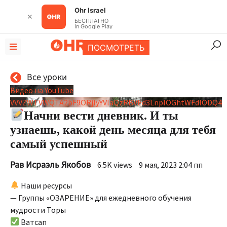
Ohr Israel
✕
БЕСПЛАТНО
In Google Play
ПОСМОТРЕТЬ
Все уроки
Видео на YouTube
VVVZWTVWQTA2bF9ORjIyYVlaQzRBVEd3LnpIOGhtWFdIODQ4
Начни вести дневник. И ты
узнаешь, какой день месяца для тебя
самый успешный
Рав Исраэль Якобов
6.5K views
9 мая, 2023 2:04 пп
Наши ресурсы
— Группы «ОЗАРЕНИЕ» для ежедневного обучения
мудрости Торы
Ватсап