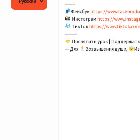
Русский
English
——-
Фейсбук
https://www.facebook.
Инстаграм
https://www.instag
ТикТок
https://www.tiktok.com
———
Посвятить урок | Поддержать
— Для
Возвышения души,
Из