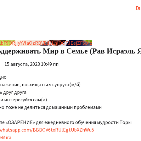
Гл
bF9ORjIyYVlaQzRBVEd3LnlOOTJEejZFSDlz
оддерживать Мир в Семье (Рав Исраэль 
s
15 августа, 2023 10:49 пп
дно
 уважение, восхищаться супруго(м/й)
ь друг друга
 и интересуйся сам(а)
) но тоже не делиться домашними проблемами
пе «ОЗАРЕНИЕ» для ежедневного обучения мудрости Торы
t.whatsapp.com/BBBQV6txRUlEgtUbXZhWu5
eMira