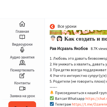
Все уроки
Главная
Видео на YouTube VVVZWTVWQTA2
Как создать и п
Видеоуроки
Рав Исраэль Якобов
8.7K view
Аудио занятия
1. Любовь это давать безвозмез
2. Не унижать а хвалить, давать
3. При детях всегда поддерживат
Пожертвовать
4. Учи что интерестно супруг(у/е)
5. Родители (не говорить плохо
Контакты
——-
Присоединиться к нашей груп
עברית
Заявка на урок
Ватсап Whatsapp
https://cha
Телеграм
https://t.me/Ozareni