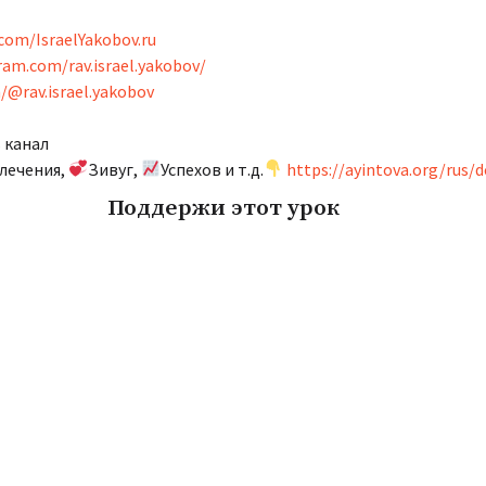
com/IsraelYakobov.ru
ram.com/rav.israel.yakobov/
/@rav.israel.yakobov
 канал
лечения,
Зивуг,
Успехов и т.д.
https://ayintova.org/rus/
Поддержи этот урок