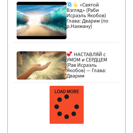
«Святой
Взгляд» (Раби
Исраэль Якобов)
Глава: Дварим (по
р.Нахману)
НАСТАВЛЯЙ с
УМОМ и СЕРДЦЕМ
(Рав Исраэль
Якобов) — Глава:
Дварим
LOAD MORE