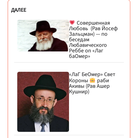
ДАЛЕЕ
Совершенная
Любовь (Рав Йосеф
Зальцман) — по
беседам
Любавического
Реббе on «Лаг
баОмер»
«ЛаГ БеОмер» Свет
Короны
раби
Акивы (Рав Ашер
Кушнир)