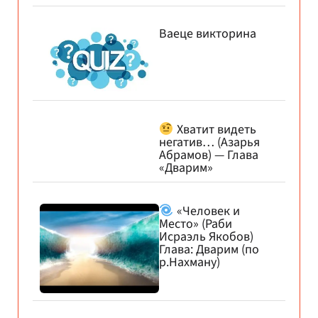
Ваеце викторина
Хватит видеть
негатив… (Азарья
Абрамов) — Глава
«Дварим»
«Человек и
Место» (Раби
Исраэль Якобов)
Глава: Дварим (по
р.Нахману)