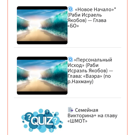
«Новое Начало»*
(Раби Исраель
Якобов) — Глава
«БО»
»Персональный
Исход» (Раби
Исраэль Якобов) —
Глава: «Ваэра» (по
р.Нахману)
Семейная
Викторина+ на главу
«ШМОТ»