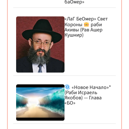
баОмер»
«ЛаГ БеОмер» Свет
Короны
раби
Акивы (Рав Ашер
Кушнир)
«Новое Начало»*
(Раби Исраель
Якобов) — Глава
«БО»