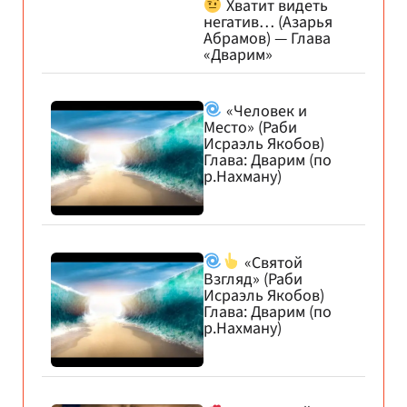
Хватит видеть
негатив… (Азарья
Абрамов) — Глава
«Дварим»
«Человек и
Место» (Раби
Исраэль Якобов)
Глава: Дварим (по
р.Нахману)
«Святой
Взгляд» (Раби
Исраэль Якобов)
Глава: Дварим (по
р.Нахману)