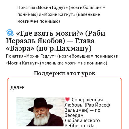
Понятия «Мохин Гадлут» (мозги большие =
понимаю) и «Мохин Катнут» (маленькие
мозги = не понимаю)
«Где взять мозги?» (Раби
Исраэль Якобов) — Глава
«Ваэра» (по р.Нахману)
Понятия «Мохин Гадлут» (мозги большие = понимаю) и
«Мохин Катнут» (маленькие мозги = не понимаю)
Поддержи этот урок
ДАЛЕЕ
Совершенная
Любовь (Рав Йосеф
Зальцман) — по
беседам
Любавического
Реббе on «Лаг