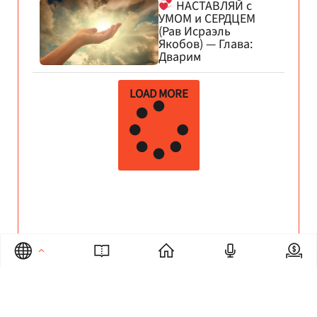
НАСТАВЛЯЙ с
УМОМ и СЕРДЦЕМ
(Рав Исраэль
Якобов) — Глава:
Дварим
LOAD MORE