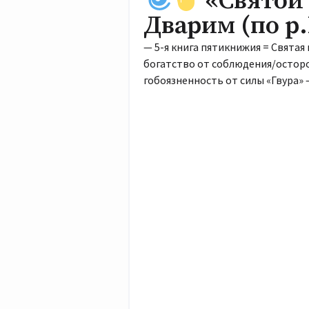
«Святой 
Дварим (по р
— 5-я книга пятикнижия = Свята
богатство от соблюдения/остор
гобоязненность от силы «Гвура»