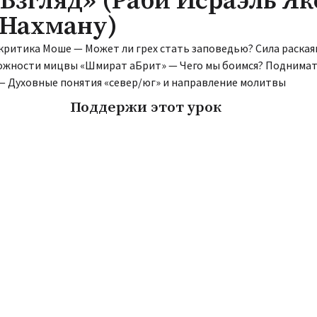
Взгляд» (Раби Исраэль Як
.Нахману)
я критика Моше — Может ли грех стать заповедью? Сила раска
ожности мицвы «Шмират аБрит» — Чего мы боимся? Поднимать
 — Духовные понятия «север/юг» и направление молитвы
Поддержи этот урок