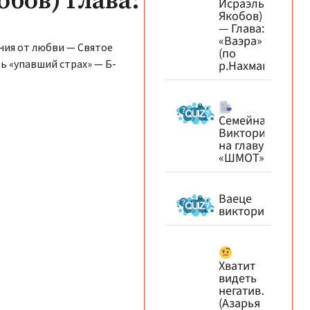
обов) Глава:
Исраэль
Якобов)
— Глава:
«Ваэра»
яния от любви — Святое
(по
 «упавший страх» — Б-
р.Нахману)
Семейная
Викторина+
на главу
«ШМОТ»
Ваеце
викторина
Хватит
видеть
негатив…
(Азарья