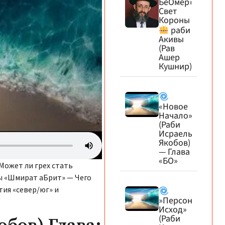
БеОмер»
Свет
Короны
раби
Акивы
(Рав
Ашер
Кушнир)
«Новое
Начало»*
(Раби
Исраель
Якобов)
— Глава
«БО»
Может ли грех стать
ы «Шмират аБрит» — Чего
тия «север/юг» и
»Персональный
Исход»
(Раби