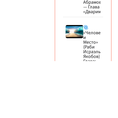
Абрамов)
— Глава
«Дварим»
«Человек
и
Место»
(Раби
Исраэль
Якобов)
Глава:
Дварим
(по
р.Нахману)
НАСТАВЛЯЙ
с УМОМ
и
СЕРДЦЕМ
Информационный бюллетень
(Рав