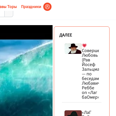
авы Торы
Праздники
ДАЛЕЕ
Совершенная
Любовь
(Рав
Йосеф
Зальцман)
— по
беседам
Любавического
Реббе
on «Лаг
баОмер»
«ЛаГ