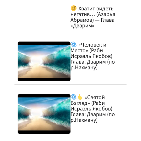
Хватит видеть
негатив… (Азарья
Абрамов) — Глава
«Дварим»
«Человек и
Место» (Раби
Исраэль Якобов)
Глава: Дварим (по
р.Нахману)
«Святой
Взгляд» (Раби
Исраэль Якобов)
Глава: Дварим (по
р.Нахману)