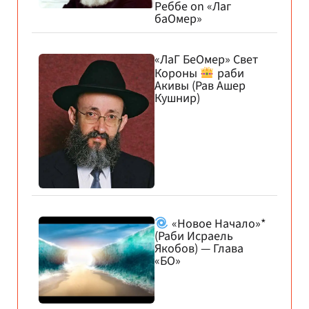
Реббе on «Лаг
баОмер»
«ЛаГ БеОмер» Свет
Короны
раби
Акивы (Рав Ашер
Кушнир)
«Новое Начало»*
(Раби Исраель
Якобов) — Глава
«БО»