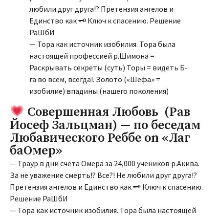
любили друг друга!? Претензия ангелов и
Единство как 🗝 Ключ к спасению. Решение
РаШбИ
— Тора как источник изобилия. Тора была
настоящей профессией р.Шимона =
Раскрывать секреты (суть) Торы = видеть Б-
га во всём, всегда!. Золото («Шефа» =
изобилие) впадины (нашего поколения)
Совершенная Любовь (Рав
Йосеф Зальцман) — по беседам
Любавического Реббе on «Лаг
баОмер»
— Траур в дни счета Омера за 24,000 учеников р.Акива.
За не уважение смерть!? Все?! Не любили друг друга!?
Претензия ангелов и Единство как 🗝 Ключ к спасению.
Решение РаШбИ
— Тора как источник изобилия. Тора была настоящей