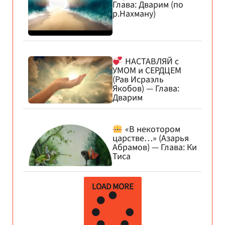
Глава: Дварим (по
р.Нахману)
НАСТАВЛЯЙ с
УМОМ и СЕРДЦЕМ
(Рав Исраэль
Якобов) — Глава:
Дварим
«В некотором
царстве…» (Азарья
Абрамов) — Глава: Ки
Тиса
LOAD MORE