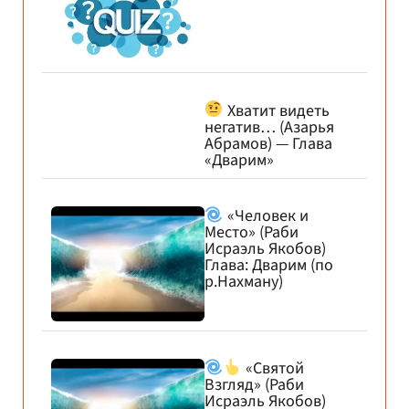
Хватит видеть
негатив… (Азарья
Абрамов) — Глава
«Дварим»
«Человек и
Место» (Раби
Исраэль Якобов)
Глава: Дварим (по
р.Нахману)
«Святой
Взгляд» (Раби
Исраэль Якобов)