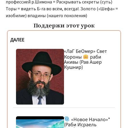
профессией р.Шимона = Раскрывать секреты (суть)
Торы = видеть Б-га во всём, всегда!. Золото («Шефа» =
изобилие) впадины (нашего поколения)
Поддержи этот урок
ДАЛЕЕ
«ЛаГ БеОмер» Свет
Короны
раби
Акивы (Рав Ашер
Кушнир)
«Новое Начало»*
(Раби Исраель