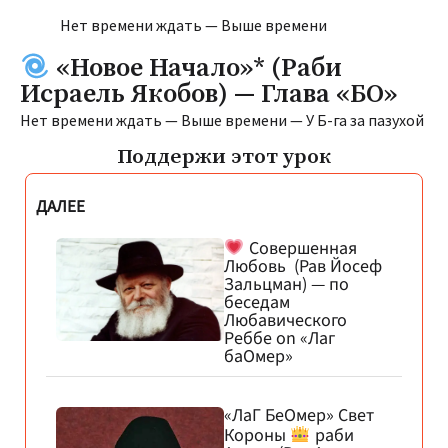
Нет времени ждать — Выше времени
«Новое Начало»* (Раби
Исраель Якобов) — Глава «БО»
Нет времени ждать — Выше времени — У Б-га за пазухой
Поддержи этот урок
ДАЛЕЕ
Совершенная
Любовь (Рав Йосеф
Зальцман) — по
беседам
Любавического
Реббе on «Лаг
баОмер»
«ЛаГ БеОмер» Свет
Короны
раби