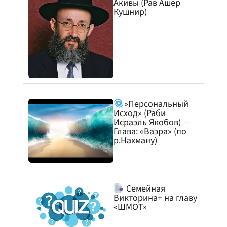
Акивы (Рав Ашер
Кушнир)
»Персональный
Исход» (Раби
Исраэль Якобов) —
Глава: «Ваэра» (по
р.Нахману)
Семейная
Викторина+ на главу
«ШМОТ»