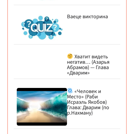
Ваеце викторина
Хватит видеть
негатив… (Азарья
Абрамов) — Глава
«Дварим»
«Человек и
Место» (Раби
Исраэль Якобов)
Глава: Дварим (по
р.Нахману)