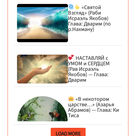
«Святой
Взгляд» (Раби
Исраэль Якобов)
Глава: Дварим (по
р.Нахману)
НАСТАВЛЯЙ с
УМОМ и СЕРДЦЕМ
(Рав Исраэль
Якобов) — Глава:
Дварим
«В некотором
царстве…» (Азарья
Абрамов) — Глава: Ки
Тиса
LOAD MORE