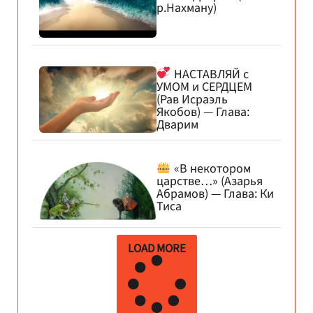
р.Нахману)
НАСТАВЛЯЙ с
УМОМ и СЕРДЦЕМ
(Рав Исраэль
Якобов) — Глава:
Дварим
«В некотором
царстве…» (Азарья
Абрамов) — Глава: Ки
Тиса
LOAD MORE