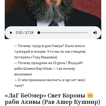
— Почему траур в дни Омера? Было много
трагедий и похуже. Что мы по настоящему
потеряли (Тору Машияха)
— Почему праздник на 33 день? Йорцайт
раби Шимон бар Юхая — так почему
весилимся
— О чём приказано молчать и где нет моё/
твоё?
«ЛаГ БеОмер» Свет Короны
раби Акивы (Рав Ашер Кушнир)